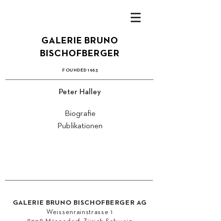
GALERIE BRUN
O
B
ISCHOFBERGER
FOUN
DED 1
963
Peter Halley
Biografie
Publikationen
GALERIE BRUNO BISCHOFBERGER AG
Weissenrainstrasse 1