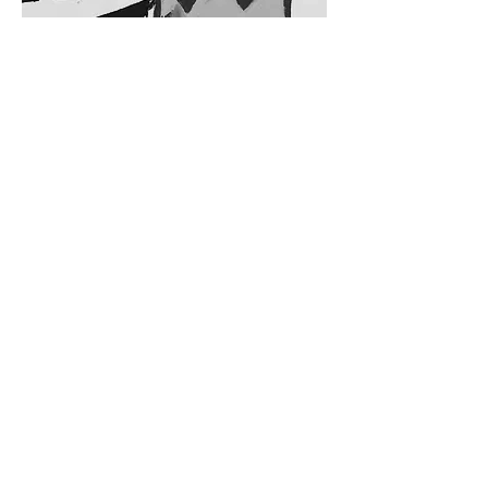
DISCOVER
COLLABORATIONS
GALERIE BRUNO BISCHOFBERGER AG
Weissenrainstrasse 1
8708 Männedorf-Zurich Switzerland
Tel
+41 44 250 77 77
Mail
Map