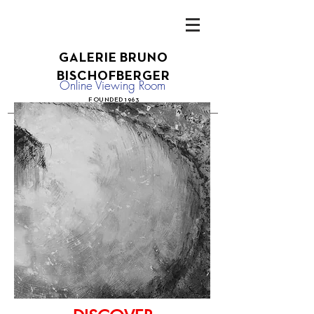
GALERIE BRUN
O
B
ISCHOFBERGER
Online Viewing Room
FOUN
DED 1
963