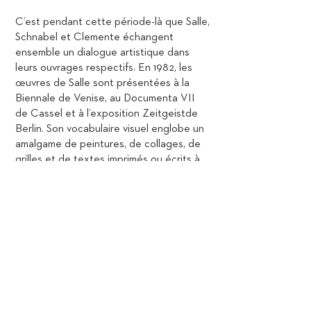
C’est pendant cette période-là que Salle,
Schnabel et Clemente échangent
ensemble un dialogue artistique dans
leurs ouvrages respectifs. En 1982, les
œuvres de Salle sont présentées à la
Biennale de Venise, au Documenta VII
de Cassel et à l’exposition Zeitgeistde
Berlin. Son vocabulaire visuel englobe un
amalgame de peintures, de collages, de
grilles et de textes imprimés ou écrits à
la main. En 1986, Salle reçoit la bourse
Guggenheim pour la mise en scène et le
théâtre. Il passe beaucoup de temps à
organiser les décors et les costumes
pour les ballets de la chorégraphe Karole
Armitage, sa partenaire de vie depuis
plusieurs années. En 1995, il collabore
avec Martin Scorsese à la réalisation du
film Search and Destroy, avec Dennis