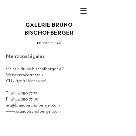
GALERIE BRUNO
BISCHOFBERGER
FONDÉE EN 1963
Mentions légales
Galerie Bruno Bischofberger AG
Weissenrainstrasse 1
CH – 8708 Männedorf
T
+41 44 250 77 77
F
+41 44 250 77 88
art@brunobischofberger.com
www.brunobischofberger.com